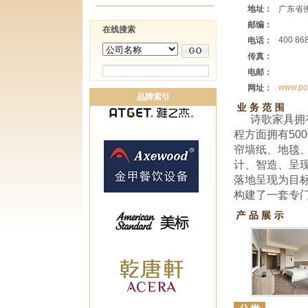
地址：
广东省
邮编：
在线搜索
400 86
电话：
传真：
电邮：
www.po
网址：
品牌索引
诗歌家具拥
程方面拥有50
帘墙纸、地毯、
计、智造、呈
落地呈现为目
构建了一套专