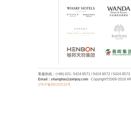
客服热线：(+86) 021- 5424 8571 / 5424 8572 / 5424 8573
Email：shanghai@joinjoy.com
Copyright?2009-2016 HRC
沪ICP备08102532号