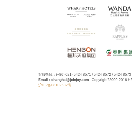
客服热线：(+86) 021- 5424 8571 / 5424 8572 / 5424 8573
Email：shanghai@joinjoy.com
Copyright?2009-2016 HRC
沪ICP备08102532号