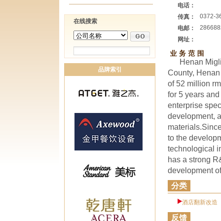
电话：
0372-3
传真：
在线搜索
28668
电邮：
网址：
Henan Migli
品牌索引
County, Henan 
of 52 million 
for 5 years an
enterprise spec
development, a
materials.Sinc
to the develop
technological i
has a strong R
development of
分类
酒店翻新改造
反馈