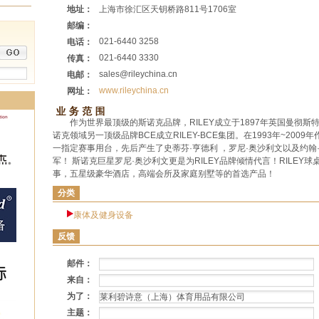
地址：
上海市徐汇区天钥桥路811号1706室
邮编：
021-6440 3258
电话：
021-6440 3330
传真：
sales@rileychina.cn
电邮：
www.rileychina.cn
网址：
作为世界最顶级的斯诺克品牌，RILEY成立于1897年英国曼彻斯特
诺克领域另一顶级品牌BCE成立RILEY-BCE集团。在1993年~200
一指定赛事用台，先后产生了史蒂芬·亨德利 ，罗尼·奥沙利文以及约翰
军！ 斯诺克巨星罗尼·奥沙利文更是为RILEY品牌倾情代言！RILEY
事，五星级豪华酒店，高端会所及家庭别墅等的首选产品！
分类
康体及健身设备
反馈
邮件：
来自：
为了：
主题：