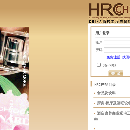
×
用户登录
账户
密码
免费注册
找回
记住密码
食品及饮料
厨房.餐厅及酒吧设
酒店康养商业私宅
品