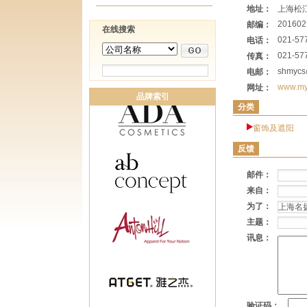
地址：
上海松
201602
邮编：
在线搜索
021-57
电话：
021-57
传真：
shmycs
电邮：
www.my
网址：
品牌索引
分类
窗饰及遮阳
反馈
邮件：
来自：
为了：
主题：
讯息：
验证码：