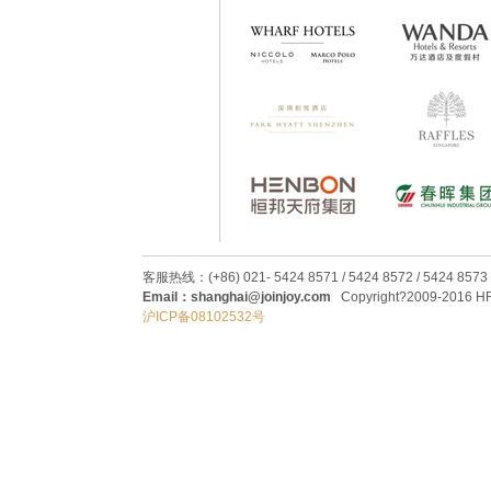
客服热线：(+86) 021- 5424 8571 / 5424 8572 / 5424 8573
Email：shanghai@joinjoy.com
Copyright?2009-2016 HRC
沪ICP备08102532号