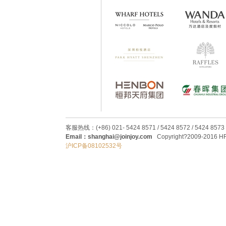
客服热线：(+86) 021- 5424 8571 / 5424 8572 / 5424 8573
Email：shanghai@joinjoy.com
Copyright?2009-2016 HRC
沪ICP备08102532号