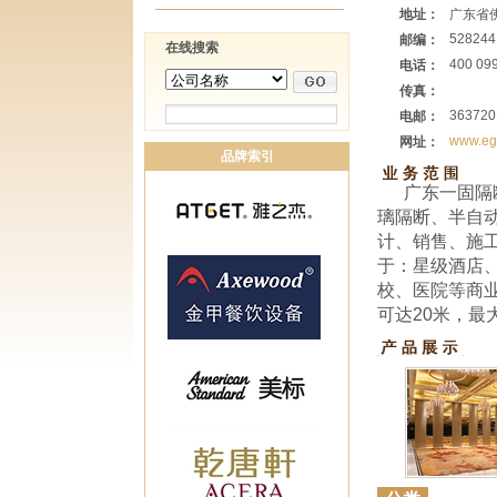
地址：
广东省
528244
邮编：
在线搜索
400 09
电话：
传真：
363720
电邮：
www.eg
网址：
品牌索引
广东一固隔
璃隔断、半自
计、销售、施
于：星级酒店
校、医院等商
可达20米，最