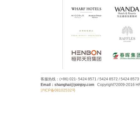
客服热线：(+86) 021- 5424 8571 / 5424 8572 / 5424 8573
Email：shanghai@joinjoy.com
Copyright?2009-2016 HRC
沪ICP备08102532号