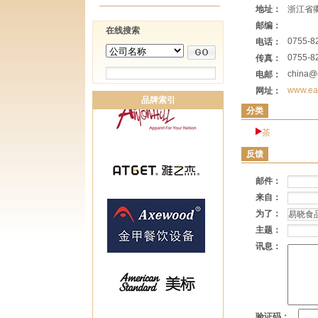
地址：
浙江省
邮编：
在线搜索
0755-8
电话：
0755-8
传真：
china@
电邮：
www.eas
网址：
品牌索引
分类
茶
反馈
邮件：
来自：
为了：
主题：
讯息：
验证码：