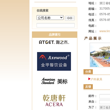
地址：
浙江省
317005
邮编：
在线搜索
0576-8
电话：
0576-8
传真：
电邮：
www.li
网址：
品牌索引
分类
户外家具
反馈
邮件：
来自：
为了：