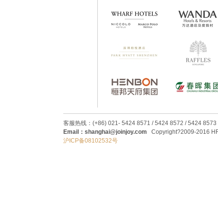
客服热线：(+86) 021- 5424 8571 / 5424 8572 / 5424 8573
Email：shanghai@joinjoy.com
Copyright?2009-2016 HRC
沪ICP备08102532号