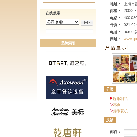
地址：
上海市普
200063
邮编：
在线搜索
400 08
电话：
021-62
传真：
horde@
电邮：
www.qp
网址：
品牌索引
分类
咖啡制品
零食
爆米花机
反馈
邮件：