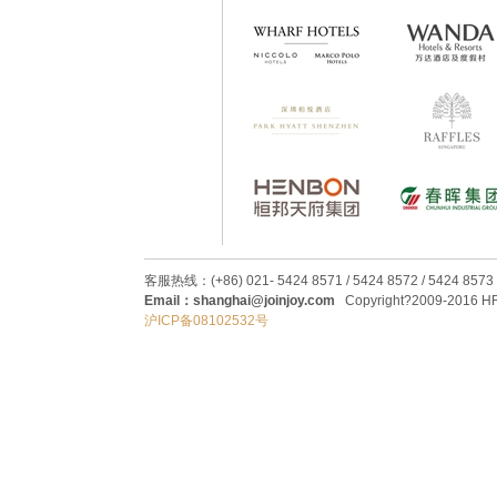
客服热线：(+86) 021- 5424 8571 / 5424 8572 / 5424 8573
Email：shanghai@joinjoy.com
Copyright?2009-2016 HRC
沪ICP备08102532号