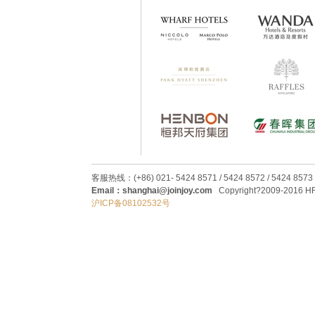
客服热线：(+86) 021- 5424 8571 / 5424 8572 / 5424 8573
Email：shanghai@joinjoy.com
Copyright?2009-2016 HRC
沪ICP备08102532号