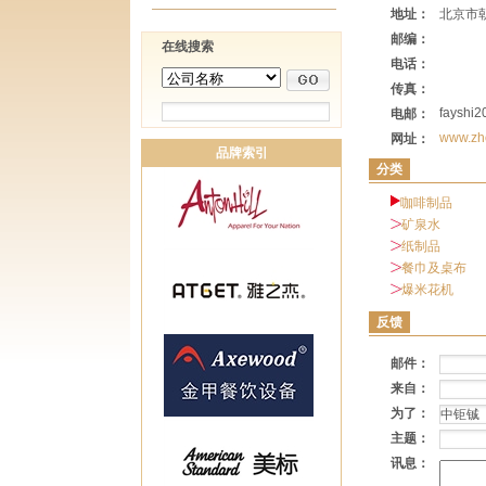
地址：
北京市朝
邮编：
在线搜索
电话：
传真：
fayshi
电邮：
www.zh
网址：
品牌索引
分类
咖啡制品
矿泉水
纸制品
餐巾及桌布
爆米花机
反馈
邮件：
来自：
为了：
主题：
讯息：