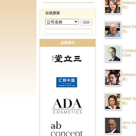
Ariann
莉）
在线搜索
Brice 
思）
品牌索引
Christo
Clark
Edisso
勇）
Heidi 
航）
Jerry 
瑞）