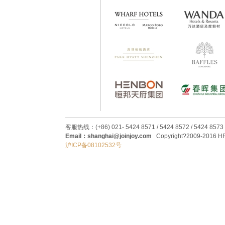
客服热线：(+86) 021- 5424 8571 / 5424 8572 / 5424 8573
Email：shanghai@joinjoy.com
Copyright?2009-2016 HRC
沪ICP备08102532号