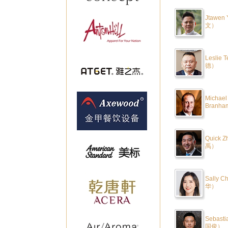
Jtawe
文）
Leslie 
德）
Michael
Bran
Quick 
禹）
Sally 
华）
Sebast
国俊）