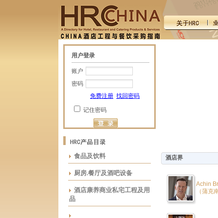
用户登录
账户
密码
免费注册
找回密码
记住密码
食品及饮料
酒店界
厨房.餐厅及酒吧设备
Achin B
酒店康养商业私宅工程及用
（蒲克
品