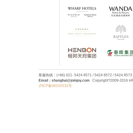
客服热线：(+86) 021- 5424 8571 / 5424 8572 / 5424 8573
Email：shanghai@joinjoy.com
Copyright?2009-2016 HRC
沪ICP备08102532号