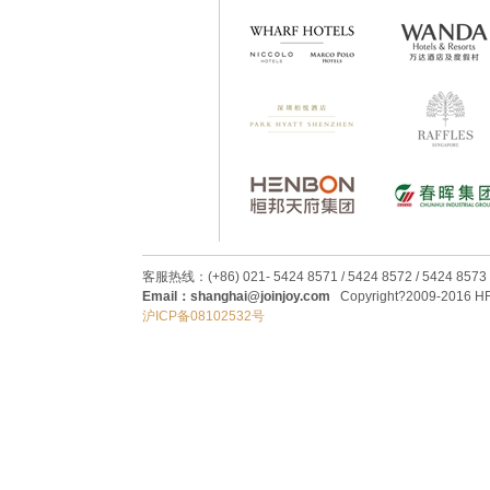
客服热线：(+86) 021- 5424 8571 / 5424 8572 / 5424 8573
Email：shanghai@joinjoy.com
Copyright?2009-2016 HRC
沪ICP备08102532号