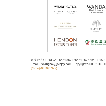
客服热线：(+86) 021- 5424 8571 / 5424 8572 / 5424 8573
Email：shanghai@joinjoy.com
Copyright?2009-2016 HRC
沪ICP备08102532号