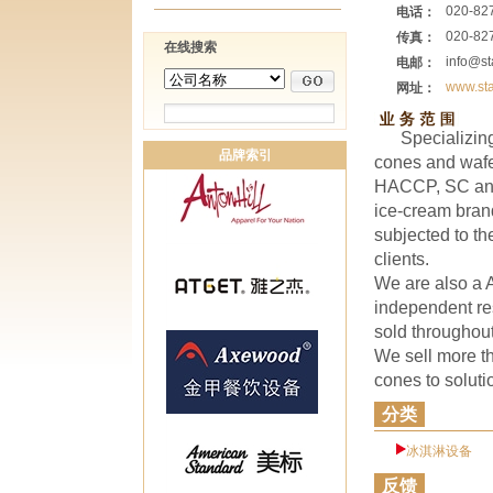
020-82
电话：
020-82
传真：
在线搜索
info@st
电邮：
www.st
网址：
Specializing
品牌索引
cones and waf
HACCP, SC and 
ice-cream brand
subjected to th
clients.
We are also a 
independent re
sold throughout
We sell more t
cones to soluti
分类
冰淇淋设备
反馈