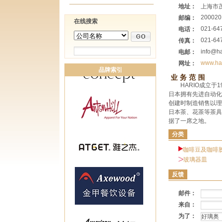
地址：
上海市茂
200020
邮编：
在线搜索
021-64
电话：
021-64
传真：
info@ha
电邮：
www.har
网址：
品牌索引
HARIO成立
日本拥有先进自动化
创建时制造销售以理
日本茶、花茶等茶具
据了一席之地。
分类
咖啡豆及咖啡
玻璃器皿
反馈
邮件：
来自：
为了：