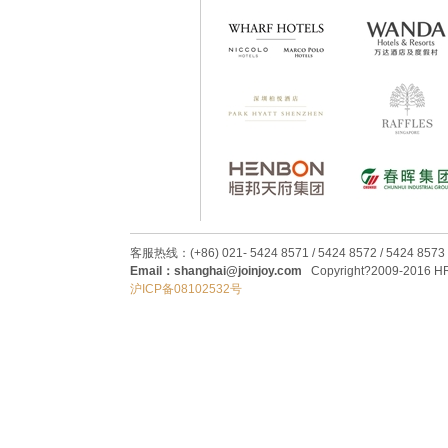
客服热线：(+86) 021- 5424 8571 / 5424 8572 / 5424 8573
Email：shanghai@joinjoy.com
Copyright?2009-2016 HRC
沪ICP备08102532号