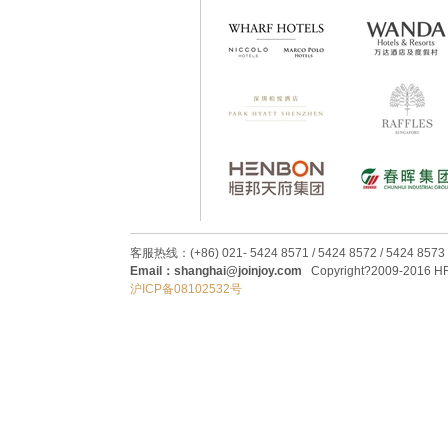
客服热线：(+86) 021- 5424 8571 / 5424 8572 / 5424 8573
Email：shanghai@joinjoy.com
Copyright?2009-2016 HRC
沪ICP备08102532号