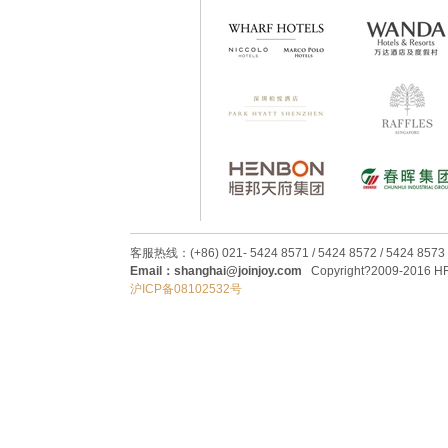
客服热线：(+86) 021- 5424 8571 / 5424 8572 / 5424 8573
Email：shanghai@joinjoy.com
Copyright?2009-2016 HRC
沪ICP备08102532号