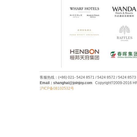
客服热线：(+86) 021- 5424 8571 / 5424 8572 / 5424 8573
Email：shanghai@joinjoy.com
Copyright?2009-2016 HRC
沪ICP备08102532号