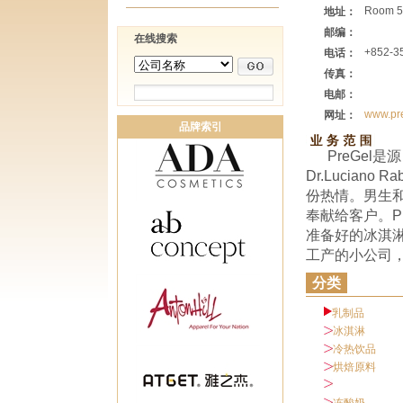
Room 5,
地址：
邮编：
在线搜索
+852-3
电话：
传真：
电邮：
www.pr
网址：
品牌索引
PreGe
Dr.Lucian
份热情。男生
奉献给客户。PreG
准备好的冰淇淋
工产的小公司
分类
乳制品
冰淇淋
冷热饮品
烘焙原料