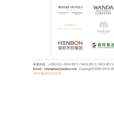
客服热线：(+86) 021- 5424 8571 / 5424 8572 / 5424 8573
Email：shanghai@joinjoy.com
Copyright?2009-2016 HRC
沪ICP备08102532号