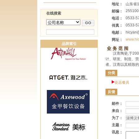
地址：
山东省
255100
邮编：
在线搜索
0533-5
电话：
0533-5
传真：
hicyan
电邮：
www.hi
网址：
品牌索引
汉青陶瓷,于2
计、研发、制造、营
者。汉青以其精致的
分类
瓷器餐具
反馈
邮件：
来自：
为了：
主题：
讯息：