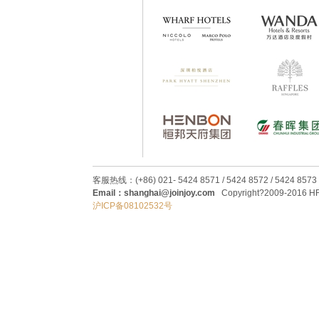
客服热线：(+86) 021- 5424 8571 / 5424 8572 / 5424 8573
Email：shanghai@joinjoy.com
Copyright?2009-2016 HRC
沪ICP备08102532号