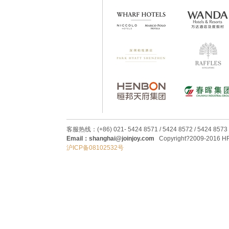
客服热线：(+86) 021- 5424 8571 / 5424 8572 / 5424 8573
Email：shanghai@joinjoy.com
Copyright?2009-2016 HRC
沪ICP备08102532号