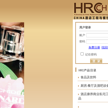
×
用户登录
账户
密码
免费注册
找回
记住密码
食品及饮料
厨房.餐厅及酒吧设
酒店康养商业私宅
品