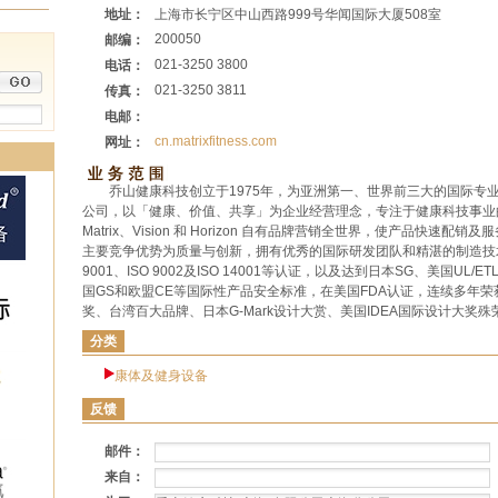
地址：
上海市长宁区中山西路999号华闻国际大厦508室
200050
邮编：
021-3250 3800
电话：
021-3250 3811
传真：
电邮：
cn.matrixfitness.com
网址：
乔山健康科技创立于1975年，为亚洲第一、世界前三大的国际专
公司，以「健康、价值、共享」为企业经营理念，专注于健康科技事业
Matrix、Vision 和 Horizon 自有品牌营销全世界，使产品快速配销
主要竞争优势为质量与创新，拥有优秀的国际研发团队和精湛的制造技术
9001、ISO 9002及ISO 14001等认证，以及达到日本SG、美国UL/
国GS和欧盟CE等国际性产品安全标准，在美国FDA认证，连续多年
奖、台湾百大品牌、日本G-Mark设计大赏、美国IDEA国际设计大奖殊
分类
康体及健身设备
反馈
邮件：
来自：