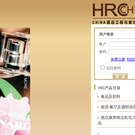
×
用户登录
账户
密码
免费注册
找回
记住密码
食品及饮料
厨房.餐厅及酒吧设
酒店康养商业私宅
品