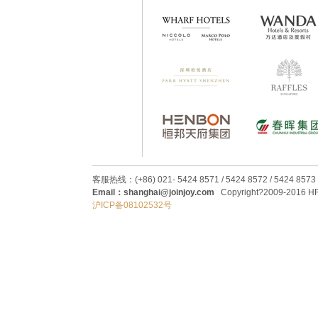
客服热线：(+86) 021- 5424 8571 / 5424 8572 / 5424 8573
Email：shanghai@joinjoy.com
Copyright?2009-2016 HRC
沪ICP备08102532号