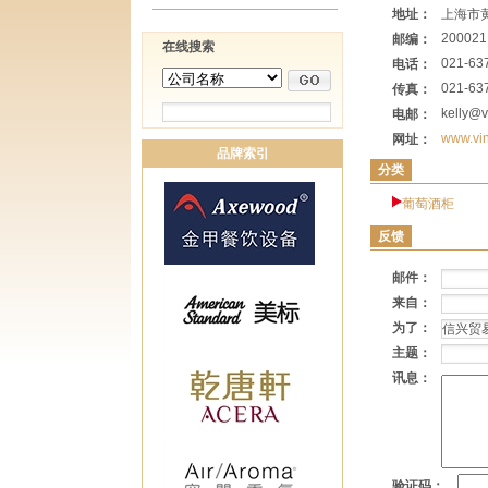
地址：
上海市黄
200021
邮编：
在线搜索
021-63
电话：
021-63
传真：
kelly@v
电邮：
www.vin
网址：
品牌索引
分类
葡萄酒柜
反馈
邮件：
来自：
为了：
主题：
讯息：
验证码：