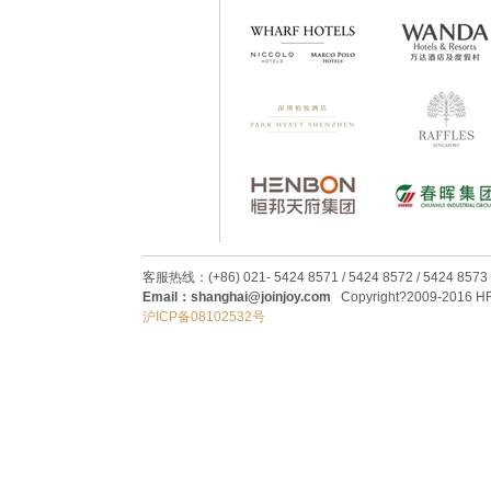
客服热线：(+86) 021- 5424 8571 / 5424 8572 / 5424 8573
Email：shanghai@joinjoy.com
Copyright?2009-2016 HRC
沪ICP备08102532号