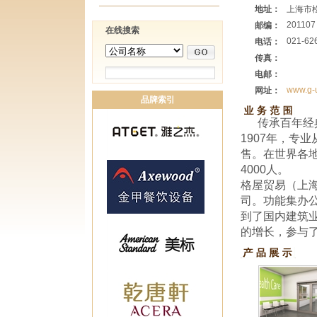
地址：
上海市
201107
邮编：
在线搜索
021-62
电话：
传真：
电邮：
www.g-
网址：
品牌索引
传承百年经
1907年，专
售。在世界各地
4000人。
格屋贸易（上
司。功能集办
到了国内建筑
的增长，参与