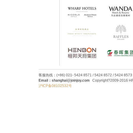
客服热线：(+86) 021- 5424 8571 / 5424 8572 / 5424 8573
Email：shanghai@joinjoy.com
Copyright?2009-2016 HRC
沪ICP备08102532号