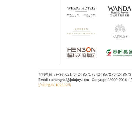
客服热线：(+86) 021- 5424 8571 / 5424 8572 / 5424 8573
Email：shanghai@joinjoy.com
Copyright?2009-2016 HRC
沪ICP备08102532号