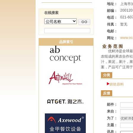
地址：
上海市浦
200120
邮编：
在线搜索
021-60
电话：
传真：
暂无
电邮：
www.oc
网址：
品牌索引
优鲜沛是全球最
农组成的果农合作社
汁，果泥，果汁，果
案，产品可广泛用于
分类
烘焙原料
反馈
邮件：
来自：
为了：
主题：
讯息：