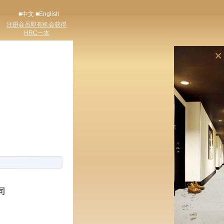
■中文
■English
注册会员即有机会获得
HRC一本
×
司