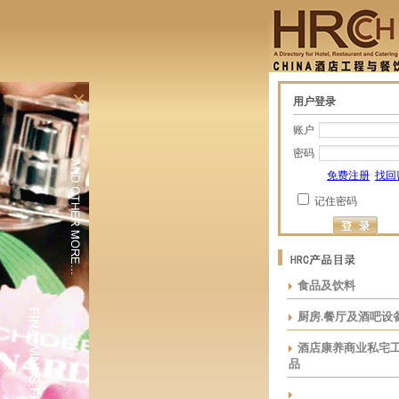
×
用户登录
账户
密码
免费注册
找回
记住密码
食品及饮料
厨房.餐厅及酒吧设
酒店康养商业私宅
品