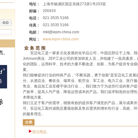
地址：
上海市杨浦区国定东路273弄1号203室
200433
邮编：
021-3535 5166
电话：
021-3535 5166
传真：
mkt@iepm-china.com
电邮：
www.iepm-china.com
网址：
安迈化工是一家多元化发展的化学品公司，中国总部位于上海。我
Johnson商业、ZEP工业公司的资深研发人员，并组建了一批高素质
化的团队，运用科学、技术的力量不断改进、创新，为客户提供专业级
案。
我们能够提供行业的特殊产品，“不断实践，勇于创新”是安迈化工发展
分。从酒店业、餐饮业、烟草业、航空业、军工业、电力工业、医疗服
售业、食品加工业至楼宇保洁行业…，我们致力于为这些行业的客户提
产效率，提高人均产值，降低运营成本的产品。我们追求制造的合理性
本降低方案。
我们立足于客户的需求，细致有效的提供客户满意的产品，展示成果并
可。安迈化工面对成熟且重视创新及售后需求的增长性行业，高效、环
的服务理念。
分类
清洁用品