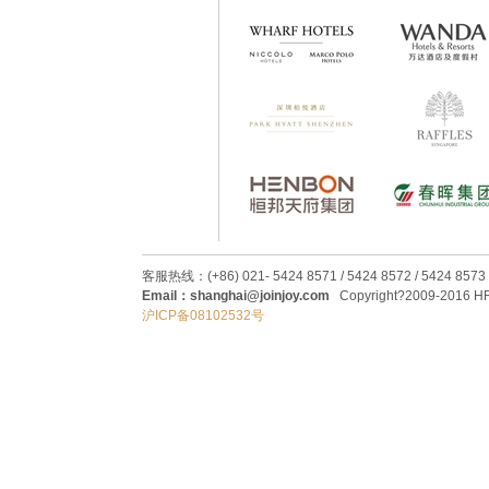
客服热线：(+86) 021- 5424 8571 / 5424 8572 / 5424 8573
Email：shanghai@joinjoy.com
Copyright?2009-2016 HRC
沪ICP备08102532号