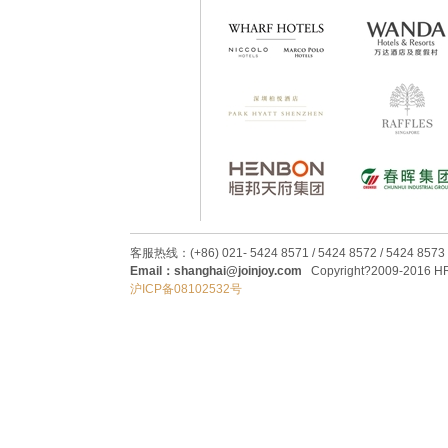
客服热线：(+86) 021- 5424 8571 / 5424 8572 / 5424 8573
Email：shanghai@joinjoy.com
Copyright?2009-2016 HRC
沪ICP备08102532号