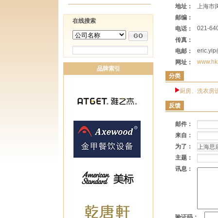
地址：
上海市闵
邮编：
在线搜索
021-64
电话：
传真：
eric.yi
电邮：
www.hk
网址：
品牌索引
分类
厨房、洗衣房
反馈
邮件：
来自：
为了：
主题：
讯息：
验证码：