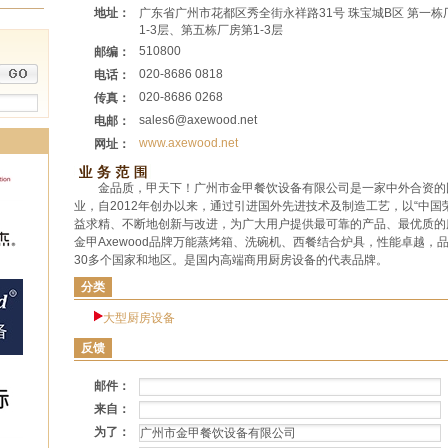
地址：
广东省广州市花都区秀全街永祥路31号 珠宝城B区 第一栋
1-3层、第五栋厂房第1-3层
510800
邮编：
020-8686 0818
电话：
020-8686 0268
传真：
sales6@axewood.net
电邮：
www.axewood.net
网址：
金品质，甲天下！广州市金甲餐饮设备有限公司是一家中外合资的
业，自2012年创办以来，通过引进国外先进技术及制造工艺，以“中国
益求精、不断地创新与改进，为广大用户提供最可靠的产品、最优质的
金甲Axewood品牌万能蒸烤箱、洗碗机、西餐结合炉具，性能卓越，
30多个国家和地区。是国内高端商用厨房设备的代表品牌。
分类
大型厨房设备
反馈
邮件：
来自：
为了：