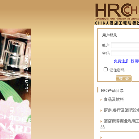
×
用户登录
账户
密码
免费注册
找回
记住密码
食品及饮料
厨房.餐厅及酒吧设
酒店康养商业私宅
品