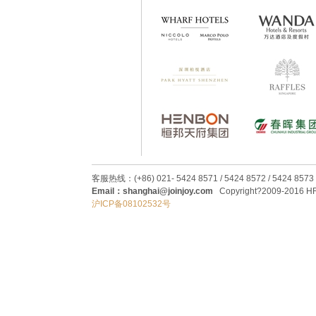
客服热线：(+86) 021- 5424 8571 / 5424 8572 / 5424 8573
Email：shanghai@joinjoy.com
Copyright?2009-2016 HRC
沪ICP备08102532号