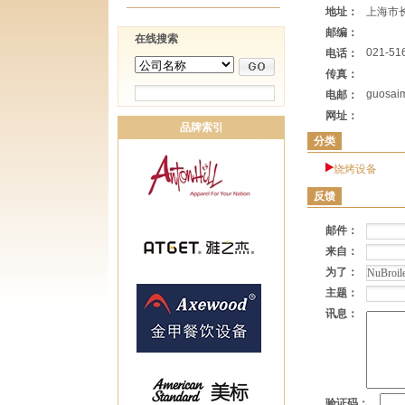
地址：
上海市长
邮编：
在线搜索
021-51
电话：
传真：
guosai
电邮：
网址：
品牌索引
分类
烧烤设备
反馈
邮件：
来自：
为了：
主题：
讯息：
验证码：