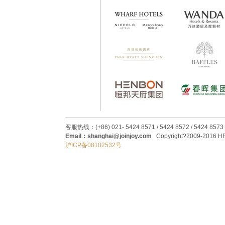
客服热线：(+86) 021- 5424 8571 / 5424 8572 / 5424 8573
Email：shanghai@joinjoy.com
Copyright?2009-2016 HRC
沪ICP备08102532号