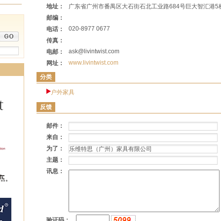
地址：
广东省广州市番禺区大石街石北工业路684号巨大智汇港5栋
邮编：
020-8977 0677
电话：
传真：
ask@livintwist.com
电邮：
www.livintwist.com
网址：
分类
户外家具
反馈
邮件：
来自：
为了：
主题：
讯息：
验证码：