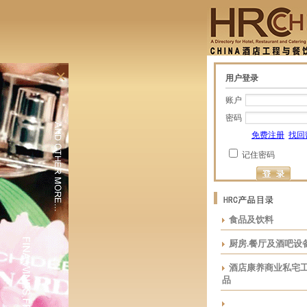
×
用户登录
账户
密码
免费注册
找回
记住密码
食品及饮料
厨房.餐厅及酒吧设
酒店康养商业私宅
品