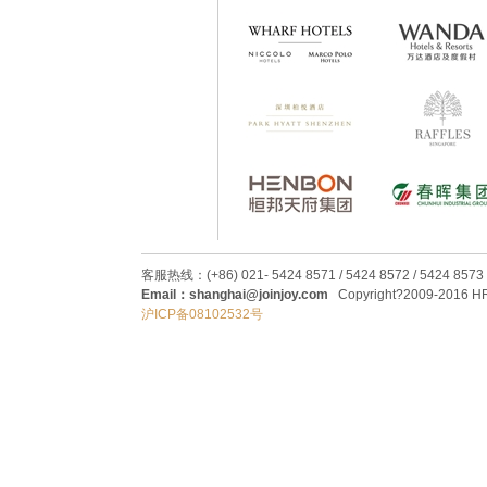
客服热线：(+86) 021- 5424 8571 / 5424 8572 / 5424 8573
Email：shanghai@joinjoy.com
Copyright?2009-2016 HRC
沪ICP备08102532号