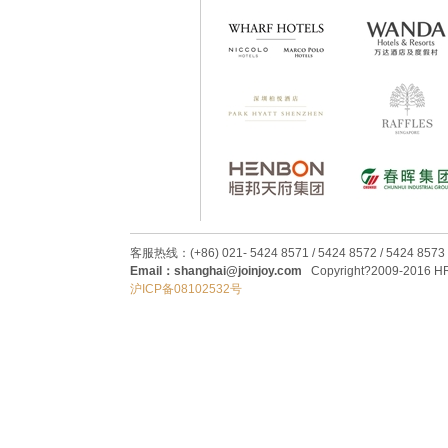
客服热线：(+86) 021- 5424 8571 / 5424 8572 / 5424 8573
Email：shanghai@joinjoy.com
Copyright?2009-2016 HRC
沪ICP备08102532号