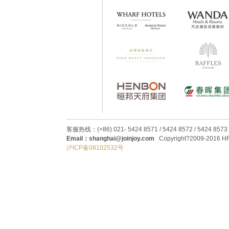
客服热线：(+86) 021- 5424 8571 / 5424 8572 / 5424 8573
Email：shanghai@joinjoy.com
Copyright?2009-2016 HRC
沪ICP备08102532号