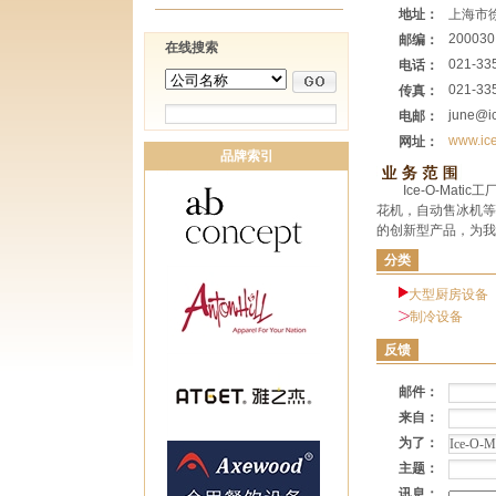
地址：
上海市徐
200030
邮编：
在线搜索
021-33
电话：
021-33
传真：
june@i
电邮：
www.ic
网址：
品牌索引
Ice-O-Ma
花机，自动售冰机等
的创新型产品，为我
分类
大型厨房设备
制冷设备
反馈
邮件：
来自：
为了：
主题：
讯息：