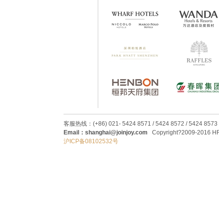
客服热线：(+86) 021- 5424 8571 / 5424 8572 / 5424 8573
Email：shanghai@joinjoy.com
Copyright?2009-2016 HRC
沪ICP备08102532号