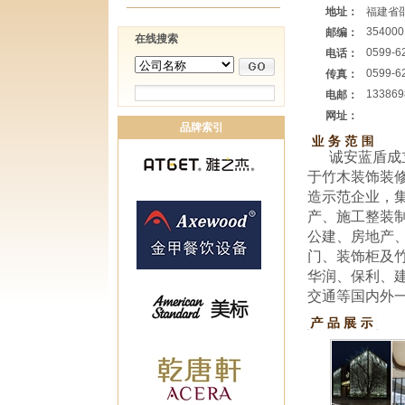
地址：
福建省
354000
邮编：
在线搜索
0599-6
电话：
0599-6
传真：
133869
电邮：
网址：
品牌索引
诚安蓝盾成
于竹木装饰装
造示范企业，
产、施工整装
公建、房地产
门、装饰柜及
华润、保利、
交通等国内外