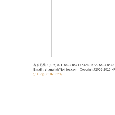
客服热线：(+86) 021- 5424 8571 / 5424 8572 / 5424 8573
Email：shanghai@joinjoy.com
Copyright?2009-2016 HRC
沪ICP备08102532号