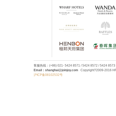
客服热线：(+86) 021- 5424 8571 / 5424 8572 / 5424 8573
Email：shanghai@joinjoy.com
Copyright?2009-2016 HRC
沪ICP备08102532号