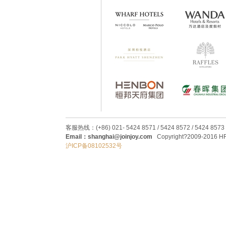
客服热线：(+86) 021- 5424 8571 / 5424 8572 / 5424 8573
Email：shanghai@joinjoy.com
Copyright?2009-2016 HRC
沪ICP备08102532号