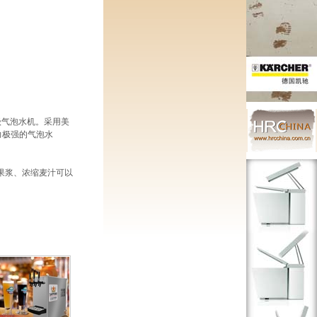
业级气泡水机。采用美
口力极强的气泡水
缩果浆、浓缩麦汁可以