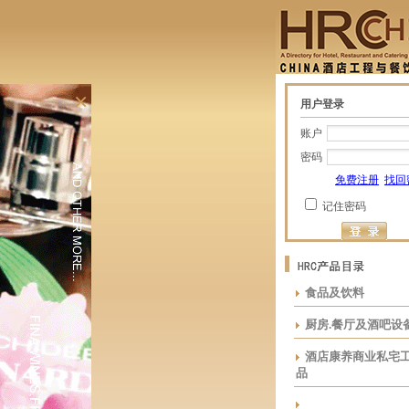
×
用户登录
账户
密码
免费注册
找回
记住密码
食品及饮料
厨房.餐厅及酒吧设
酒店康养商业私宅
品