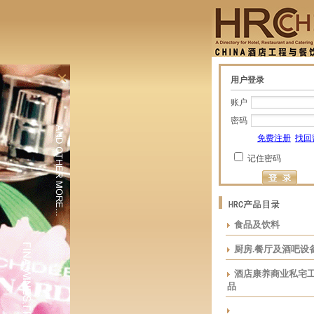
×
用户登录
账户
密码
免费注册
找回
记住密码
食品及饮料
厨房.餐厅及酒吧设
酒店康养商业私宅
品