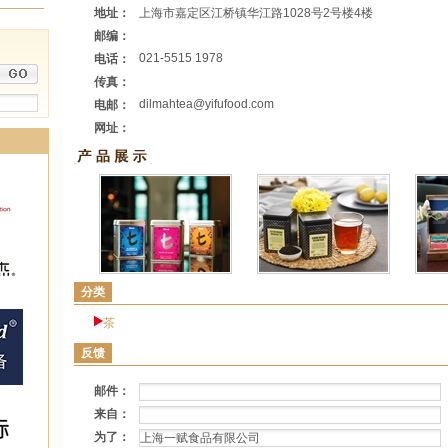
地址：
上海市嘉定区江桥镇华江路1028号2号楼4楼
邮编：
021-5515 1978
电话：
传真：
dilmahtea@yifufood.com
电邮：
网址：
分类
茶
反馈
邮件：
来自：
为了：