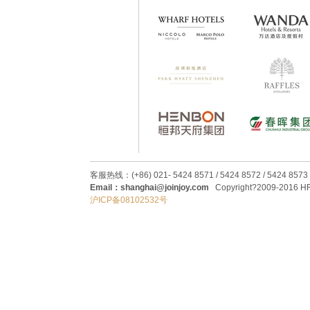
客服热线：(+86) 021- 5424 8571 / 5424 8572 / 5424 8573
Email：shanghai@joinjoy.com
Copyright?2009-2016 HRC
沪ICP备08102532号