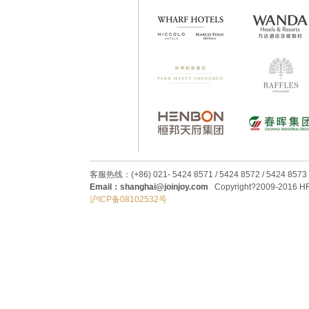
客服热线：(+86) 021- 5424 8571 / 5424 8572 / 5424 8573
Email：shanghai@joinjoy.com
Copyright?2009-2016 HRC
沪ICP备08102532号