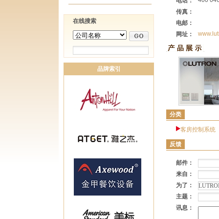
400 04
电话：
传真：
在线搜索
电邮：
www.lut
网址：
品牌索引
分类
客房控制系统
反馈
邮件：
来自：
为了：
主题：
讯息：