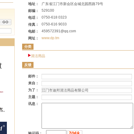
地址：
广东省江门市新会区会城北园西路79号
529100
邮编：
0750-618 0323
电话：
0750-616 9033
传真：
459572391@qq.com
电邮：
www.dp.tm
网址：
分类
清洁用品
反馈
邮件：
来自：
为了：
主题：
讯息：
验证码：