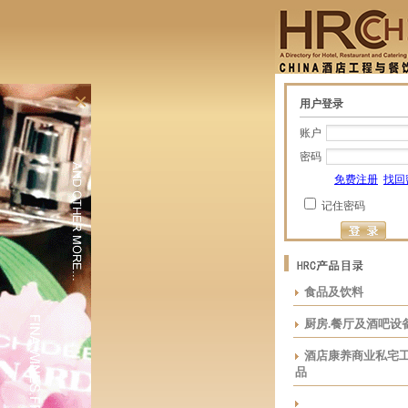
×
用户登录
账户
密码
免费注册
找回
记住密码
食品及饮料
厨房.餐厅及酒吧设
酒店康养商业私宅
品