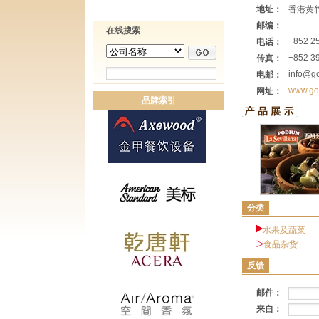
地址：
香港黄
邮编：
在线搜索
+852 2
电话：
+852 3
传真：
info@g
电邮：
www.go
网址：
品牌索引
分类
水果及蔬菜
食品杂货
反馈
邮件：
来自：