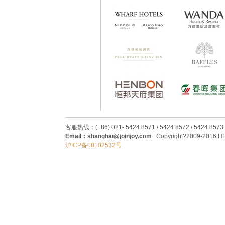
客服热线：(+86) 021- 5424 8571 / 5424 8572 / 5424 8573
Email：shanghai@joinjoy.com
Copyright?2009-2016 HRC
沪ICP备08102532号