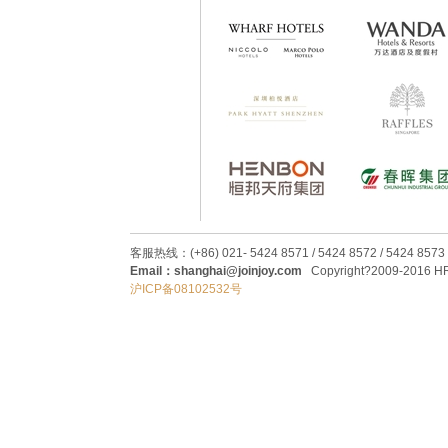
客服热线：(+86) 021- 5424 8571 / 5424 8572 / 5424 8573
Email：shanghai@joinjoy.com
Copyright?2009-2016 HRC
沪ICP备08102532号