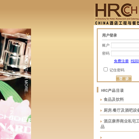
×
用户登录
账户
密码
免费注册
找回
记住密码
食品及饮料
厨房.餐厅及酒吧设
酒店康养商业私宅
品