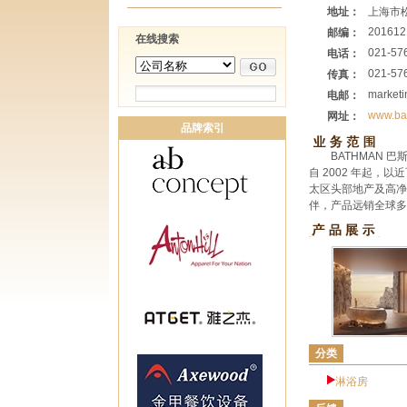
地址：
上海市
201612
邮编：
在线搜索
021-57
电话：
021-57
传真：
market
电邮：
www.ba
网址：
品牌索引
BATHMAN
自 2002 年起
太区头部地产及高净
伴，产品远销全球多
分类
淋浴房