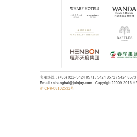
客服热线：(+86) 021- 5424 8571 / 5424 8572 / 5424 8573
Email：shanghai@joinjoy.com
Copyright?2009-2016 HRC
沪ICP备08102532号