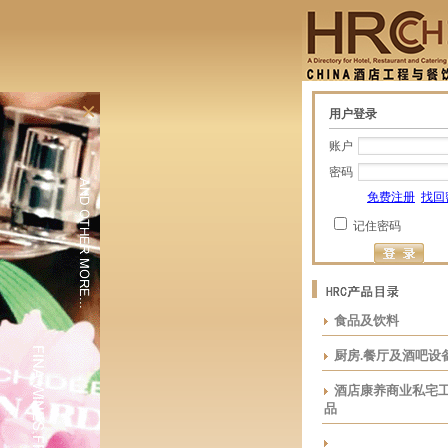
×
用户登录
账户
密码
免费注册
找回
记住密码
食品及饮料
厨房.餐厅及酒吧设
酒店康养商业私宅
品